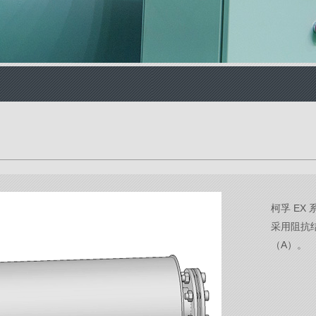
柯孚 E
采用阻抗
（A）。